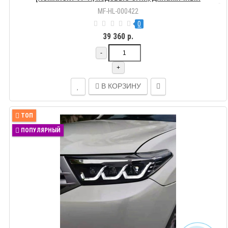
поворотник; биксеноновая линза; электрокорректор]
MF-HL-000422
0
39 360 р.
-
+
В КОРЗИНУ
ТОП
ПОПУЛЯРНЫЙ