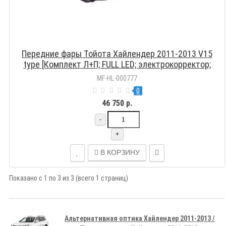
Передние фары Тойота Хайлендер 2011-2013 V15
type [Комплект Л+П; FULL LED; электрокорректор;
яркие ходовые огни]
MF-HL-000777
0
46 750 р.
-
+
В КОРЗИНУ
Показано с 1 по 3 из 3 (всего 1 страниц)
Альтернативная оптика Хайлендер 2011-2013 /