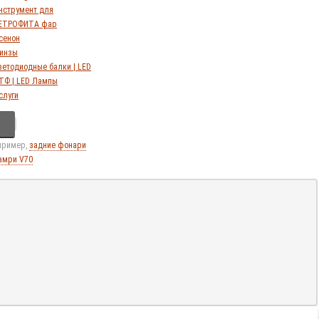
нструмент для
ЕТРОФИТА фар
сенон
инзы
ветодиодные балки | LED
ТФ | LED Лампы
слуги
апример,
задние фонари
амри V70