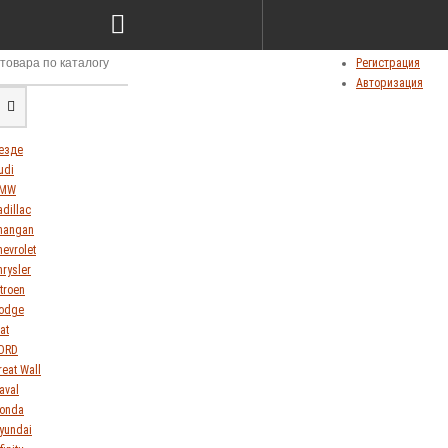
Сравнение товаров (0)
Мои закладки (0)
Личный кабинет
Регистрация
Авторизация
езде
udi
MW
adillac
hangan
hevrolet
hrysler
itroen
odge
at
ORD
reat Wall
aval
onda
yundai