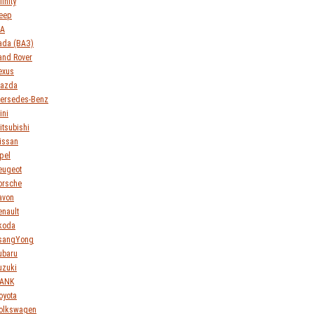
finity
eep
IA
ada (ВАЗ)
and Rover
exus
azda
ersedes-Benz
ini
itsubishi
issan
pel
eugeot
orsche
avon
enault
koda
sangYong
ubaru
uzuki
ANK
oyota
olkswagen