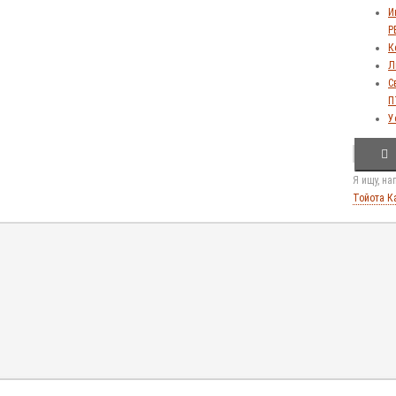
И
Р
К
Л
С
П
У
Я ищу, н
Тойота К