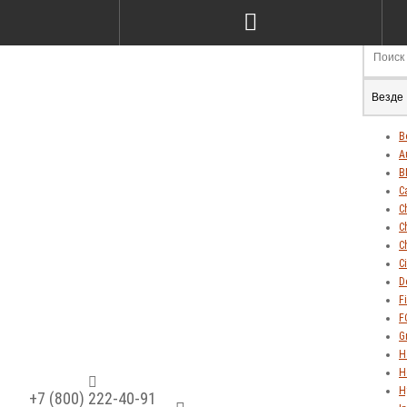
Везде
В
A
B
C
C
C
C
C
D
Fi
F
G
H
H
H
+7 (800) 222-40-91