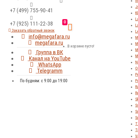
In
J
+7 (499) 755-90-41
K
L
0
+7 (925) 111-22-38
L
Заказать обратный звонок
L
info@megafara.ru
M
megafara.ru
M
В корзине пусто!
M
Группа в ВК
M
Канал на YouTube
N
WhatsApp
O
Telegramm
P
По будням: с 9:00 до 19:00
P
R
R
S
S
S
S
T
T
V