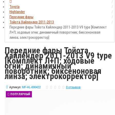
Toyota
Highlander
Передние фары
Тойота Хайлендер 2011-2013
Передние фары Тойота Хайлендер 2011-2013 V9 type [Комплект
Л+П; ходовые огни; динамичный поворотник; биксеноновая
линза; электрокорректор]
Передние фары Тойота
Хайлендер 2011-2013 V9 type
[Комплект Л+П; ходовые
огни; динамичный
поворотник; биксеноновая
линза; электрокорректор]
Артикул:
MF-HL-000422
0 отзывов
ПОПУЛЯРНЫЙ