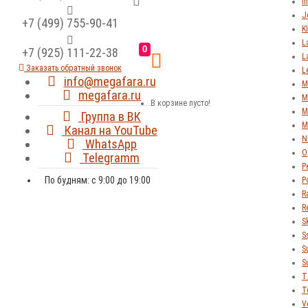
In
J
+7 (499) 755-90-41
K
L
0
+7 (925) 111-22-38
L
Заказать обратный звонок
L
info@megafara.ru
M
megafara.ru
M
В корзине пусто!
M
Группа в ВК
M
Канал на YouTube
N
WhatsApp
O
Telegramm
P
По будням: с 9:00 до 19:00
P
R
R
S
S
S
S
T
T
V