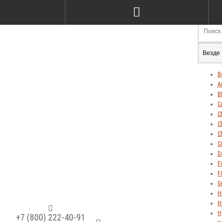
Везде
В
A
B
C
C
C
C
C
D
Fi
F
G
H
H
H
+7 (800) 222-40-91