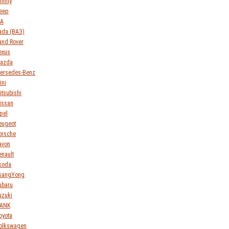
finity
eep
IA
ada (ВАЗ)
and Rover
exus
azda
ersedes-Benz
ini
itsubishi
issan
pel
eugeot
orsche
avon
enault
koda
sangYong
ubaru
uzuki
ANK
oyota
olkswagen