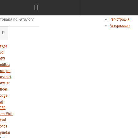
Сравнение товаров (0)
Мои закладки (0)
Личный кабинет
Регистрация
Авторизация
езде
udi
MW
adillac
hangan
hevrolet
hrysler
itroen
odge
at
ORD
reat Wall
aval
onda
yundai