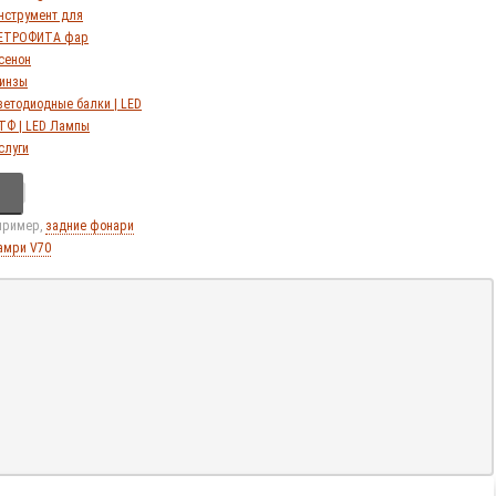
нструмент для
ЕТРОФИТА фар
сенон
инзы
ветодиодные балки | LED
ТФ | LED Лампы
слуги
апример,
задние фонари
амри V70