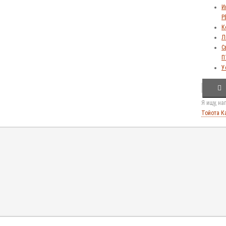
И
Р
К
Л
С
П
У
Я ищу, н
Тойота К