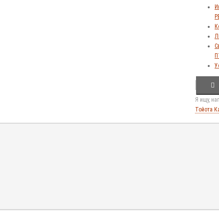
И
Р
К
Л
С
П
У
Я ищу, н
Тойота К