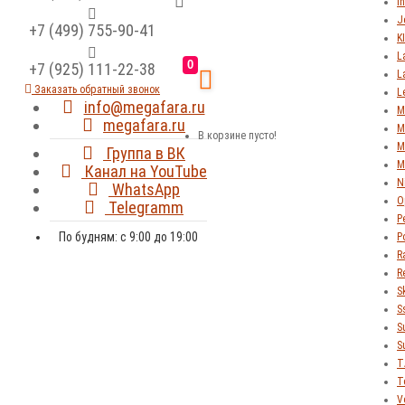
In
J
+7 (499) 755-90-41
K
L
0
+7 (925) 111-22-38
L
Заказать обратный звонок
L
info@megafara.ru
M
megafara.ru
M
В корзине пусто!
M
Группа в ВК
M
Канал на YouTube
N
WhatsApp
O
Telegramm
P
По будням: с 9:00 до 19:00
P
R
R
S
S
S
S
T
T
V