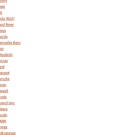
finity
eep
IA
ada (ВАЗ)
and Rover
exus
azda
ersedes-Benz
ini
itsubishi
issan
pel
eugeot
orsche
avon
enault
koda
sangYong
ubaru
uzuki
ANK
oyota
olkswagen