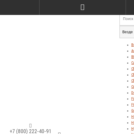
Везде
В
A
B
C
C
C
C
C
D
Fi
F
G
H
H
H
+7 (800) 222-40-91