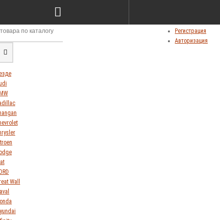
Сравнение товаров (0)
Мои закладки (0)
Личный кабинет
Регистрация
Авторизация
езде
udi
MW
adillac
hangan
hevrolet
hrysler
itroen
odge
at
ORD
reat Wall
aval
onda
yundai