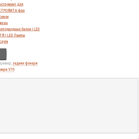
нструмент для
ЕТРОФИТА фар
сенон
инзы
ветодиодные балки | LED
ТФ | LED Лампы
слуги
апример,
задние фонари
амри V70