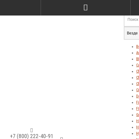
Везде
В
A
B
C
C
C
C
C
D
Fi
F
G
H
H
H
+7 (800) 222-40-91