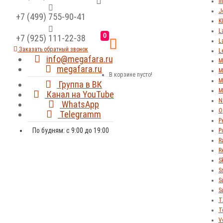
In
J
+7 (499) 755-90-41
K
L
0
+7 (925) 111-22-38
L
Заказать обратный звонок
L
info@megafara.ru
M
megafara.ru
M
В корзине пусто!
M
Группа в ВК
M
Канал на YouTube
N
WhatsApp
O
Telegramm
P
По будням: с 9:00 до 19:00
P
R
R
S
S
S
S
T
T
V