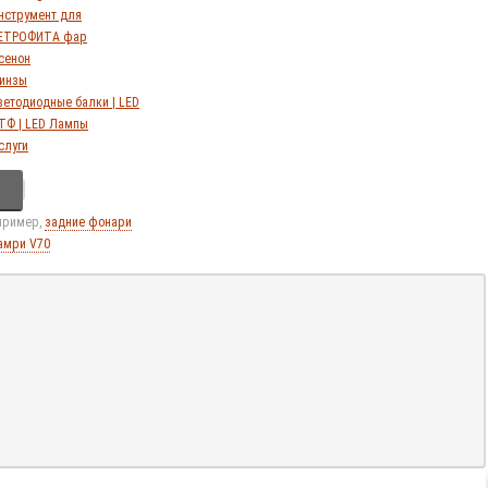
нструмент для
ЕТРОФИТА фар
сенон
инзы
ветодиодные балки | LED
ТФ | LED Лампы
слуги
апример,
задние фонари
амри V70