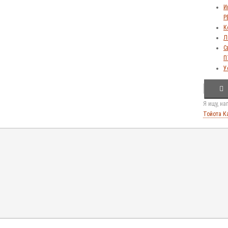
И
Р
К
Л
С
П
У
Я ищу, н
Тойота К