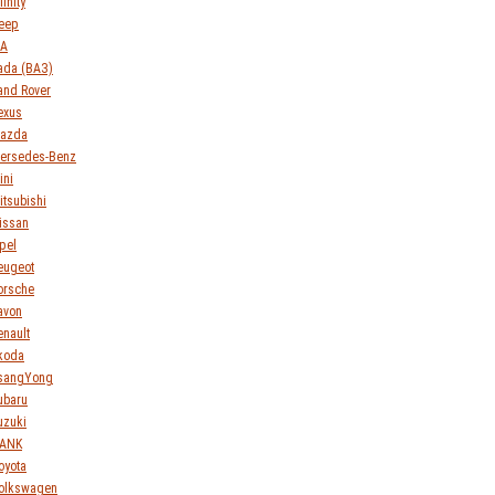
finity
eep
IA
ada (ВАЗ)
and Rover
exus
azda
ersedes-Benz
ini
itsubishi
issan
pel
eugeot
orsche
avon
enault
koda
sangYong
ubaru
uzuki
ANK
oyota
olkswagen