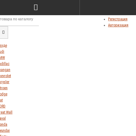
Сравнение товаров (0)
Мои закладки (0)
Личный кабинет
Регистрация
Авторизация
езде
udi
MW
adillac
hangan
hevrolet
hrysler
itroen
odge
at
ORD
reat Wall
aval
onda
yundai