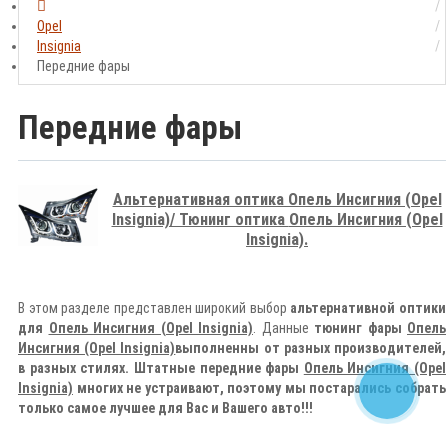
Opel
Insignia
Передние фары
Передние фары
Альтернативная оптика Опель Инсигния (Opel
Insignia)/ Тюнинг оптика
Опель Инсигния (Opel
Insignia)
.
В этом разделе представлен широкий выбор
альтернативной оптики
для
Опель Инсигния (Opel Insignia)
.
Данные
тюнинг фары
Опель
Инсигния (Opel Insignia)
выполненны от разных производителей,
в разных стилях.
Штатные передние фары
Опель Инсигния (Opel
Insignia)
многих не устраивают, поэтому мы постарались собрать
только самое лучшее для Вас и Вашего авто!!!