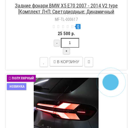
Задние фонари BMW X5 Е70 2007 - 2014 V2 type
[Комплект Л+П; Светодиодные; Динамичный
поворотник]
MF-TL-000617
0
25 500 р.
-
+
В КОРЗИНУ
ПОПУЛЯРНЫЙ
НОВИНКА