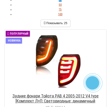
50
75
100
Показывать:
25
ПОПУЛЯРНЫЙ
НОВИНКА
Задние фонари Тойота РАВ 4 2005-2012 V4 type
[Комплект Л+П; Светодиодные; динамичный
поворотник]