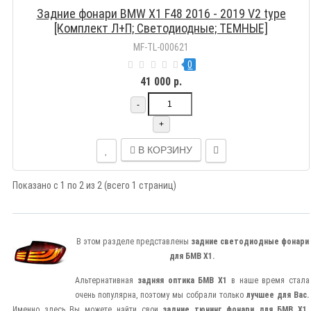
Задние фонари BMW X1 F48 2016 - 2019 V2 type
[Комплект Л+П; Светодиодные; ТЕМНЫЕ]
MF-TL-000621
0
41 000 р.
-
+
В КОРЗИНУ
Показано с 1 по 2 из 2 (всего 1 страниц)
В этом разделе представлены
задние светодиодные фонари
для БМВ Х1.
Альтернативная
задняя оптика БМВ Х1
в наше время стала
очень популярна, поэтому мы собрали только
лучшее для Вас.
Именно здесь Вы можете найти свои
задние тюнинг фонари для
БМВ Х1
.