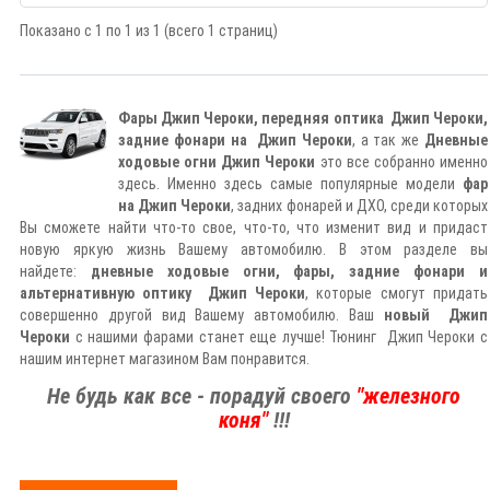
Показано с 1 по 1 из 1 (всего 1 страниц)
Фары Джип Чероки, передняя оптика
Джип Чероки
,
задние фонари на
Джип Чероки
, а так же
Дневные
ходовые огни
Джип Чероки
это все собранно именно
здесь. Именно здесь самые популярные модели
фар
на
Джип Чероки
, задних фонарей и ДХО, среди которых
Вы сможете найти что-то свое, что-то, что изменит вид и придаст
новую яркую жизнь Вашему автомобилю. В этом разделе вы
найдете:
дневные ходовые огни, фары, задние фонари и
альтернативную оптику
Джип Чероки
, которые смогут придать
совершенно другой вид Вашему автомобилю. Ваш
новый
Джип
Чероки
с нашими фарами станет еще лучше! Тюнинг
Джип Чероки
с
нашим интернет магазином Вам понравится.
Не будь как все - порадуй своего
"железного
коня"
!!!