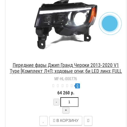
Передние фары Джип Гранд Чероки 2013-2020 V1
Type [Комплект Л+П; ходовые огни; би LED линз; FULL
LED; электрокорректор]
MF-HL-000776
0
64 260 р.
-
+
В КОРЗИНУ