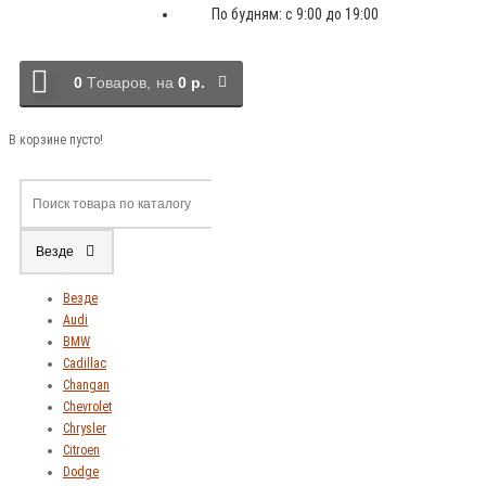
По будням: с 9:00 до 19:00
0
Tоваров,
на
0 р.
В корзине пусто!
Везде
Везде
Audi
BMW
Cadillac
Changan
Chevrolet
Chrysler
Citroen
Dodge