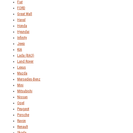
Fiat
FORD
Great Wall
Haval
Honda
Hyundai
Infinity
Jeep
KIA
Lada (ВАЗ)
Land Rover
Lexus
Mazda
Mersedes-Benz
Mini
Mitsubishi
Nissan
Opel
Peugeot
Porsche
Ravon
Renault
Skoda