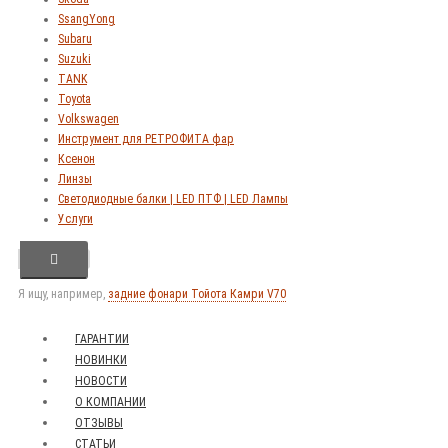
SsangYong
Subaru
Suzuki
TANK
Toyota
Volkswagen
Инструмент для РЕТРОФИТА фар
Ксенон
Линзы
Светодиодные балки | LED ПТФ | LED Лампы
Услуги
Я ищу, например,
задние фонари Тойота Камри V70
ГАРАНТИИ
НОВИНКИ
НОВОСТИ
О КОМПАНИИ
ОТЗЫВЫ
СТАТЬИ