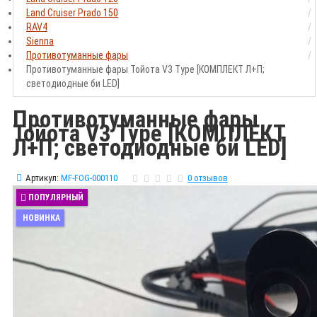
Land Cruiser Prado 150
RAV4
Sienna
Противотуманные фары
Противотуманные фары Тойота V3 Type [КОМПЛЕКТ Л+П;
светодиодные би LED]
Противотуманные фары
Тойота V3 Type [КОМПЛЕКТ
Л+П; светодиодные би LED]
Артикул:
MF-FOG-000110
0 отзывов
ПОПУЛЯРНЫЙ
НОВИНКА