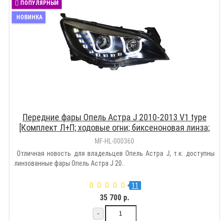
ПОПУЛЯРНЫЙ
НОВИНКА
Передние фары Опель Астра J 2010-2013 V1 type
[Комплект Л+П; ходовые огни; биксеноновая линза;
электрокорректор]
MF-HL-000360
Отличная новость для владельцев Опель Астра J, т.к. доступны
линзованные фары Опель Астра J 20..
11
35 700 р.
-