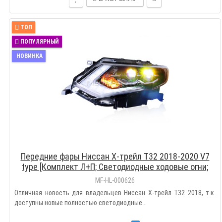
ТОП
ПОПУЛЯРНЫЙ
НОВИНКА
Передние фары Ниссан Х-трейл Т32 2018-2020 V7
type [Комплект Л+П; Светодиодные ходовые огни;
FULL LED; электрокорректор]
MF-HL-000626
Отличная новость для владельцев Ниссан Х-трейл Т32 2018, т.к.
доступны новые полностью светодиодные ..