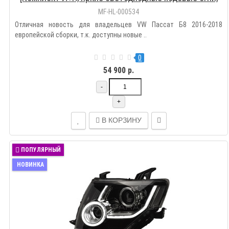
светодиодный поворотник; электрокорректор]
MF-HL-000534
Отличная новость для владельцев VW Пассат Б8 2016-2018
европейской сборки, т.к. доступны новые ..
0
54 900 р.
-
+
В КОРЗИНУ
ПОПУЛЯРНЫЙ
НОВИНКА