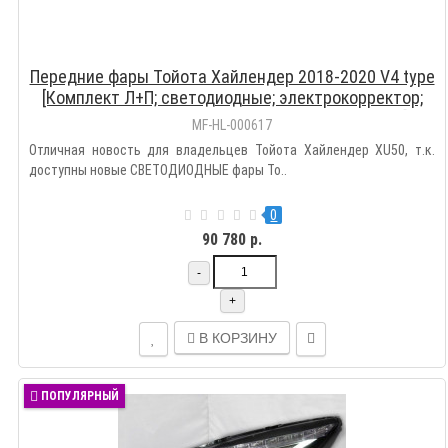
Передние фары Тойота Хайлендер 2018-2020 V4 type
[Комплект Л+П; светодиодные; электрокорректор;
яркие ходовые огни; динамичный поворотник]
MF-HL-000617
Отличная новость для владельцев Тойота Хайлендер XU50, т.к.
доступны новые СВЕТОДИОДНЫЕ фары То..
0
90 780 р.
-
+
В КОРЗИНУ
ПОПУЛЯРНЫЙ