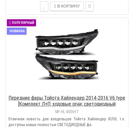
В КОРЗИНУ
ПОПУЛЯРНЫЙ
НОВИНКА
Передние фары Тойота Хайлендер 2014-2016 V6 type
[Комплект Л+П; ходовые огни; светодиодный
поворотник; электрокорректор; FULL LED]
MF-HL-000697
Отличная новость для владельцев Тойота Хайлендер XU50, т.к.
доступны новые полностью СВЕТОДИОДНЫЕ фа..