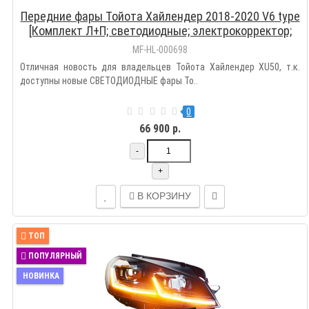
Передние фары Тойота Хайлендер 2018-2020 V6 type
[Комплект Л+П; светодиодные; электрокорректор;
яркие ходовые огни; динамичный поворотник]
MF-HL-000698
Отличная новость для владельцев Тойота Хайлендер XU50, т.к.
доступны новые СВЕТОДИОДНЫЕ фары То..
0
66 900 р.
-
+
В КОРЗИНУ
ТОП
ПОПУЛЯРНЫЙ
НОВИНКА