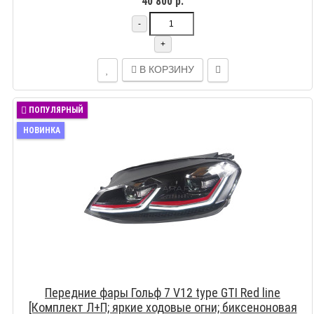
40 800 р.
-
+
В КОРЗИНУ
ПОПУЛЯРНЫЙ
НОВИНКА
Передние фары Гольф 7 V12 type GTI Red line
[Комплект Л+П; яркие ходовые огни; биксеноновая