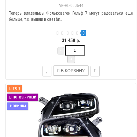
линза HELLA 5R; электрокорректор; динамичный
MF-HL-000644
поворотник]
Теперь владельцы Фольксваген Гольф 7 могут радоваться еще
больше, т.к. вышли в свет&n..
0
31 450 р.
-
+
В КОРЗИНУ
ТОП
ПОПУЛЯРНЫЙ
НОВИНКА