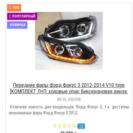
ТОП
ПОПУЛЯРНЫЙ
НОВИНКА
Передние фары Форд Фокус 3 2012-2014 V10 type
[КОМПЛЕКТ Л+П; ходовые огни; биксеноновая линза;
электрокорректор]
MF-HL-000448
Отличная новость для владельцев Форд Фокус 3, т.к. доступны
линзованные фары Форд Фокус 3 2012..
10