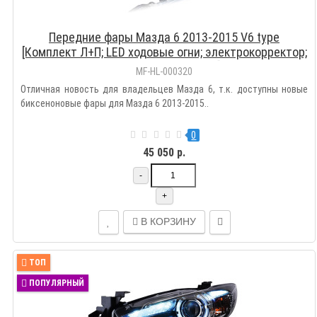
Передние фары Мазда 6 2013-2015 V6 type
[Комплект Л+П; LED ходовые огни; электрокорректор;
биксеноновая линза]
MF-HL-000320
Отличная новость для владельцев Мазда 6, т.к. доступны новые
биксеноновые фары для Мазда 6 2013-2015..
0
45 050 р.
-
+
В КОРЗИНУ
ТОП
ПОПУЛЯРНЫЙ