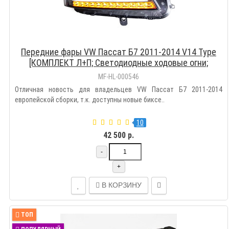
Передние фары VW Пассат Б7 2011-2014 V14 Type
[КОМПЛЕКТ Л+П; Светодиодные ходовые огни;
Динамичный поворотник; Биксеноновая линза Hella
MF-HL-000546
5R]
Отличная новость для владельцев VW Пассат Б7 2011-2014
европейской сборки, т.к. доступны новые биксе..
10
42 500 р.
-
+
В КОРЗИНУ
ТОП