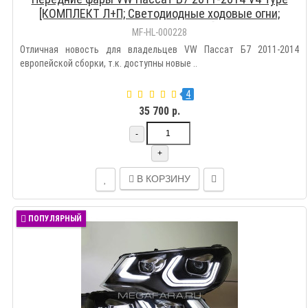
[КОМПЛЕКТ Л+П; Светодиодные ходовые огни;
Биксеноновая линза]
MF-HL-000228
Отличная новость для владельцев VW Пассат Б7 2011-2014
европейской сборки, т.к. доступны новые ..
4
35 700 р.
-
+
В КОРЗИНУ
ПОПУЛЯРНЫЙ