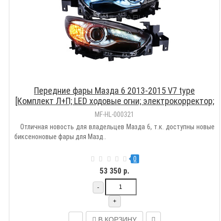
Передние фары Мазда 6 2013-2015 V7 type
[Комплект Л+П; LED ходовые огни; электрокорректор;
биксеноновая линза]
MF-HL-000321
Отличная новость для владельцев Мазда 6, т.к. доступны новые
биксеноновые фары для Мазд..
0
53 350 р.
-
+
В КОРЗИНУ