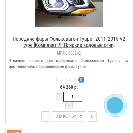
Передние фары Фольксваген Туарег 2011-2015 V2
type [Комплект Л+П; яркие ходовые огни;
электрокорректор; биксеноновая линза]
MF-HL-000242
Отличная новость для владельцев Фольксваген Туарег, т.к.
доступны новые биксеноновые фары Туаре..
0
64 260 р.
-
+
В КОРЗИНУ