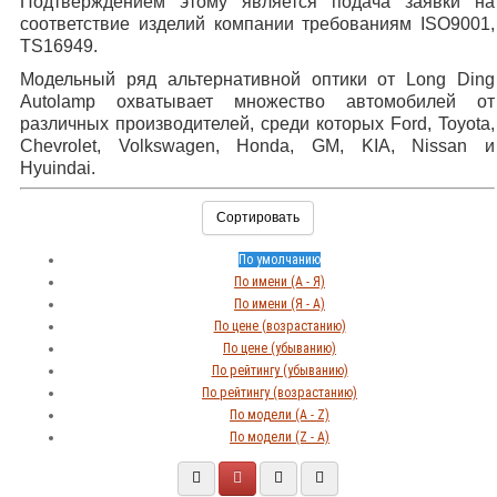
Подтверждением этому является подача заявки на
соответствие изделий компании требованиям ISO9001,
TS16949.
Модельный ряд альтернативной оптики от Long Ding
Autolamp охватывает множество автомобилей от
различных производителей, среди которых Ford, Toyota,
Chevrolet, Volkswagen, Honda, GM, KIA, Nissan и
Hyuindai.
Сортировать
По умолчанию
По имени (A - Я)
По имени (Я - A)
По цене (возрастанию)
По цене (убыванию)
По рейтингу (убыванию)
По рейтингу (возрастанию)
По модели (A - Z)
По модели (Z - A)