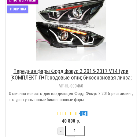
ПОПУЛЯРНЫЙ
НОВИНКА
Передние фары Форд Фокус 3 2015-2017 V14 type
[КОМПЛЕКТ Л+П; ходовые огни; биксеноновая линза;
электрокорректор]
MF-HL-000460
Отличная новость для владельцев Форд Фокус 3 2015 рестайлинг,
т.к. доступны новые биксеноновые фары ..
14
40 800 р.
-