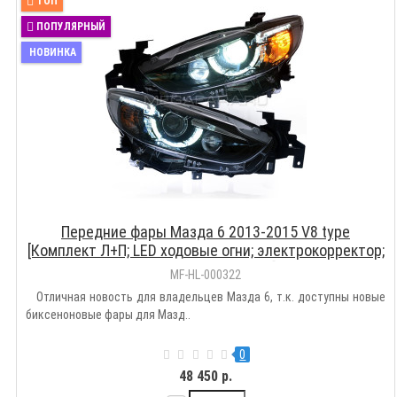
ТОП
ПОПУЛЯРНЫЙ
НОВИНКА
Передние фары Мазда 6 2013-2015 V8 type
[Комплект Л+П; LED ходовые огни; электрокорректор;
биксеноновая линза]
MF-HL-000322
Отличная новость для владельцев Мазда 6, т.к. доступны новые
биксеноновые фары для Мазд..
0
48 450 р.