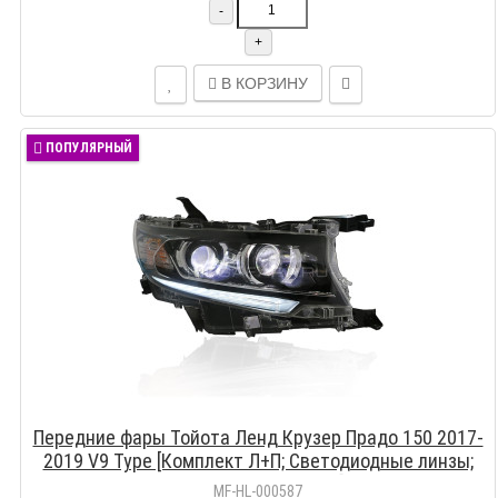
-
+
В КОРЗИНУ
ПОПУЛЯРНЫЙ
Передние фары Тойота Ленд Крузер Прадо 150 2017-
2019 V9 Type [Комплект Л+П; Светодиодные линзы;
яркие ходовые огни]
MF-HL-000587