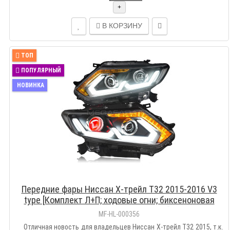
+
В КОРЗИНУ
ТОП
ПОПУЛЯРНЫЙ
НОВИНКА
Передние фары Ниссан Х-трейл Т32 2015-2016 V3
type [Комплект Л+П; ходовые огни; биксеноновая
линза; электрокорректор]
MF-HL-000356
Отличная новость для владельцев Ниссан Х-трейл Т32 2015, т.к.