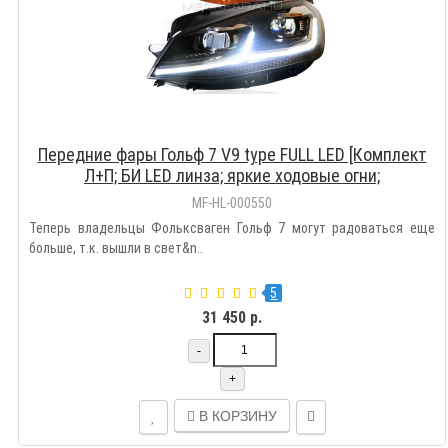
Передние фары Гольф 7 V9 type FULL LED [Комплект
Л+П; БИ LED линза; яркие ходовые огни;
электрокорректор; динамичный поворотник]
MF-HL-000550
Теперь владельцы Фольксваген Гольф 7 могут радоваться еще
больше, т.к. вышли в свет&n..
5
31 450 р.
-
+
В КОРЗИНУ