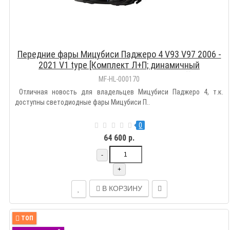
Передние фары Мицубиси Паджеро 4 V93 V97 2006 -
2021 V1 type [Комплект Л+П; динамичный
поворотник; ходовые огни; FULL LED]]
MF-HL-000170
Отличная новость для владельцев Мицубиси Паджеро 4, т.к.
доступны светодиодные фары Мицубиси П..
0
64 600 р.
-
+
В КОРЗИНУ
ТОП