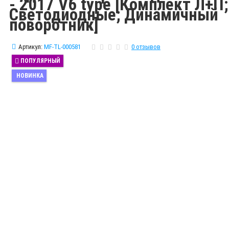
- 2017 V6 type [Комплект Л+П;
Светодиодные; Динамичный
поворотник]
Артикул:
MF-TL-000581
0 отзывов
ПОПУЛЯРНЫЙ
НОВИНКА