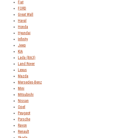
Fiat
FORD
Great Wall
Haval
Honda
Hyundai
Infinity
Jeep
KIA
Lada (ВАЗ)
Land Rover
Lexus
Mazda
Mersedes-Benz
Mini
Mitsubishi
Nissan
Opel
Peugeot
Porsche
Ravon
Renault
Skoda