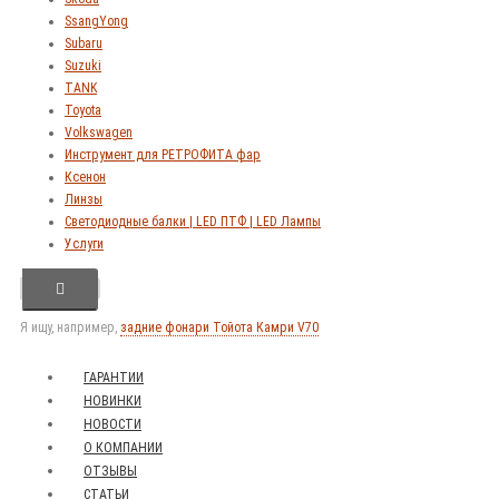
SsangYong
Subaru
Suzuki
TANK
Toyota
Volkswagen
Инструмент для РЕТРОФИТА фар
Ксенон
Линзы
Светодиодные балки | LED ПТФ | LED Лампы
Услуги
Я ищу, например,
задние фонари Тойота Камри V70
ГАРАНТИИ
НОВИНКИ
НОВОСТИ
О КОМПАНИИ
ОТЗЫВЫ
СТАТЬИ