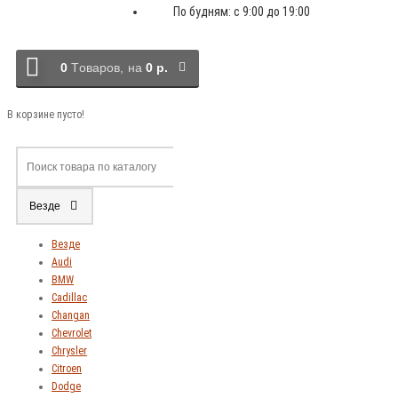
По будням: с 9:00 до 19:00
0
Tоваров,
на
0 р.
В корзине пусто!
Везде
Везде
Audi
BMW
Cadillac
Changan
Chevrolet
Chrysler
Citroen
Dodge