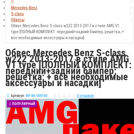
Mersedes-Benz
S-class
Обвесы
Обвес Mercedes Benz S-class w222 2013-2017 в стиле AMG V1
type [ПОЛНЫЙ КОМПЛЕКТ: передний+задний бампер; решетка; +
все необходимые аксессуары и насадки]
Обвес Mercedes Benz S-class
w222 2013-2017 в стиле AMG
V1 type [ПОЛНЫЙ КОМПЛЕКТ:
передний+задний бампер;
решетка; + все необходимые
аксессуары и насадки]
Артикул:
MF-BK-000100
0 отзывов
ПОПУЛЯРНЫЙ