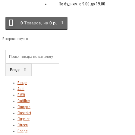
По будням: с 9:00 до 19:00
0
Tоваров,
на
0 р.
В корзине пусто!
Везде
Везде
Audi
BMW
Cadillac
Changan
Chevrolet
Chrysler
Citroen
Dodge