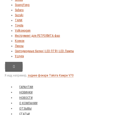
SsangYong
Subaru
Suzuki
TANK
Toyota
Volkswagen
Инструмент для РЕТРОФИТА фар
Ксенон
Линзы
Светодиодные балки | LED ПТФ | LED Лампы
Услуги
Я ищу, например,
задние фонари Тойота Камри V70
ГАРАНТИИ
НОВИНКИ
НОВОСТИ
О КОМПАНИИ
ОТЗЫВЫ
СТАТЬИ