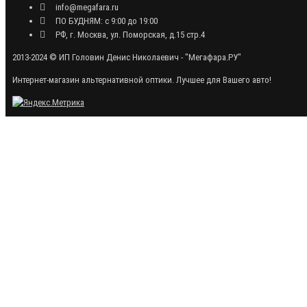
info@megafara.ru
ПО БУДНЯМ: с 9:00 до 19:00
РФ, г. Москва, ул. Поморская, д.15 стр.4
2013-2024 © ИП Головин Денис Николаевич - "Мегафара.РУ"
Интернет-магазин альтернативной оптики. Лучшее для Вашего авто!