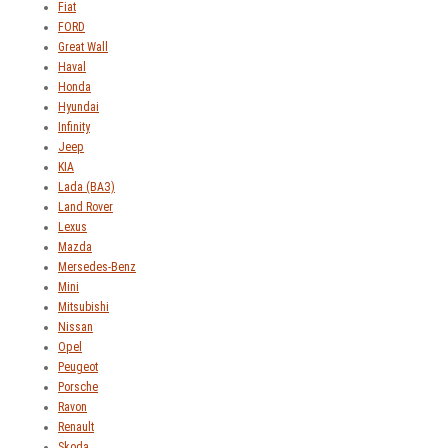
Fiat
FORD
Great Wall
Haval
Honda
Hyundai
Infinity
Jeep
KIA
Lada (ВАЗ)
Land Rover
Lexus
Mazda
Mersedes-Benz
Mini
Mitsubishi
Nissan
Opel
Peugeot
Porsche
Ravon
Renault
Skoda