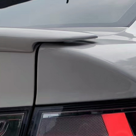
дные; бегущий поворотник]