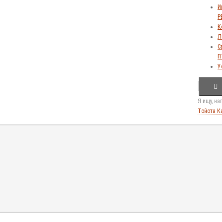
И
Р
К
Л
С
П
У
Я ищу, н
Тойота К