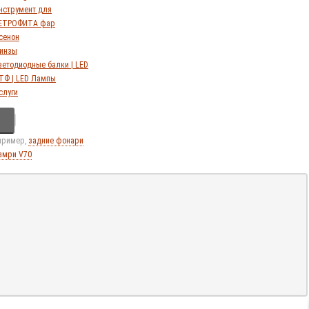
нструмент для
ЕТРОФИТА фар
сенон
инзы
ветодиодные балки | LED
ТФ | LED Лампы
слуги
апример,
задние фонари
амри V70