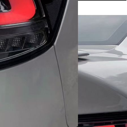
ные; бегущий поворотник]
ерато
полностью