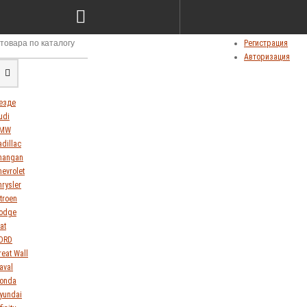
Сравнение товаров (0)
Мои закладки (0)
Личный кабинет
Регистрация
Авторизация
езде
udi
MW
adillac
hangan
hevrolet
hrysler
itroen
odge
at
ORD
reat Wall
aval
onda
yundai