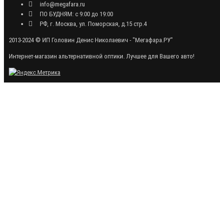
info@megafara.ru
ПО БУДНЯМ: с 9:00 до 19:00
РФ, г. Москва, ул. Поморская, д.15 стр.4
2013-2024 © ИП Головин Денис Николаевич - "Мегафара.РУ"
Интернет-магазин альтернативной оптики. Лучшее для Вашего авто!