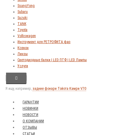
SsangYong
Subaru
Suzuki
TANK
Toyota
Volkswagen
Инструмент для РЕТРОФИТА фар
Ксенон
Линзы
Светодиодные балки | LED ПТФ | LED Лампы
Услуги
Я ищу, например,
задние фонари Тойота Камри V70
ГАРАНТИИ
НОВИНКИ
НОВОСТИ
О КОМПАНИИ
ОТЗЫВЫ
СТАТЬИ