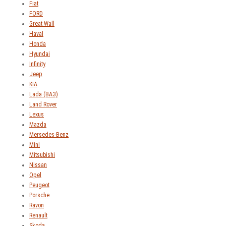
Fiat
FORD
Great Wall
Haval
Honda
Hyundai
Infinity
Jeep
KIA
Lada (ВАЗ)
Land Rover
Lexus
Mazda
Mersedes-Benz
Mini
Mitsubishi
Nissan
Opel
Peugeot
Porsche
Ravon
Renault
Skoda