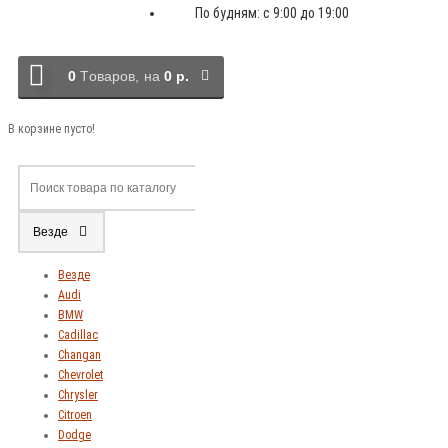
По будням: с 9:00 до 19:00
0
Tоваров,
на
0 р.
В корзине пусто!
Везде
Везде
Audi
BMW
Cadillac
Changan
Chevrolet
Chrysler
Citroen
Dodge