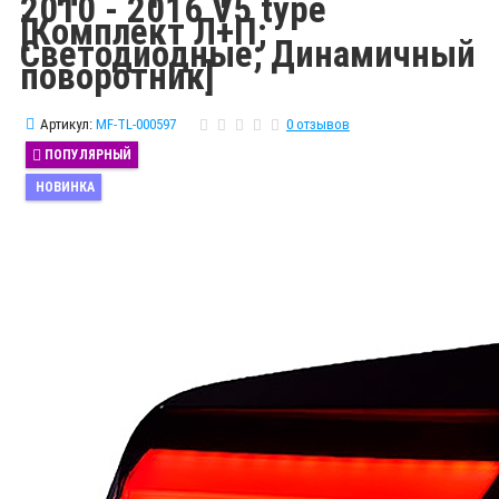
2010 - 2016 V5 type
[Комплект Л+П;
Светодиодные; Динамичный
поворотник]
Артикул:
MF-TL-000597
0 отзывов
ПОПУЛЯРНЫЙ
НОВИНКА