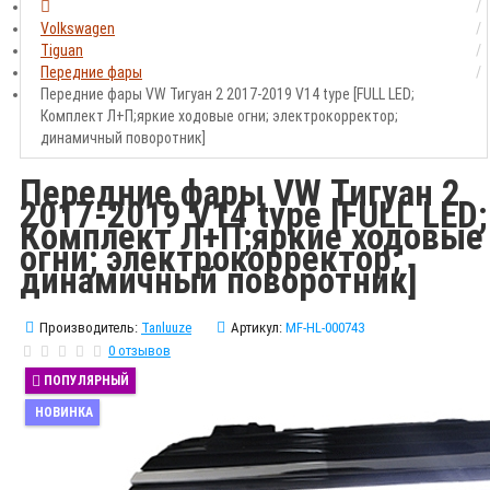
Volkswagen
Tiguan
Передние фары
Передние фары VW Тигуан 2 2017-2019 V14 type [FULL LED;
Комплект Л+П;яркие ходовые огни; электрокорректор;
динамичный поворотник]
Передние фары VW Тигуан 2
2017-2019 V14 type [FULL LED;
Комплект Л+П;яркие ходовые
огни; электрокорректор;
динамичный поворотник]
Производитель:
Tanluuze
Артикул:
MF-HL-000743
0 отзывов
ПОПУЛЯРНЫЙ
НОВИНКА