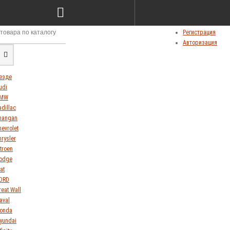
Сравнение товаров (0)
Мои закладки (0)
Личный кабинет
Регистрация
Авторизация
езде
udi
MW
adillac
hangan
hevrolet
hrysler
itroen
odge
at
ORD
reat Wall
aval
onda
yundai