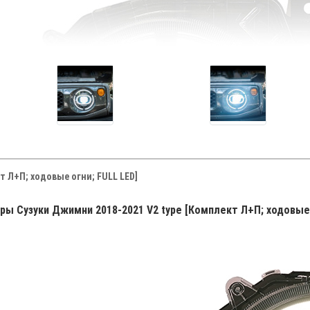
т Л+П; ходовые огни; FULL LED]
ы Сузуки Джимни 2018-2021 V2 type [Комплект Л+П; ходовые 