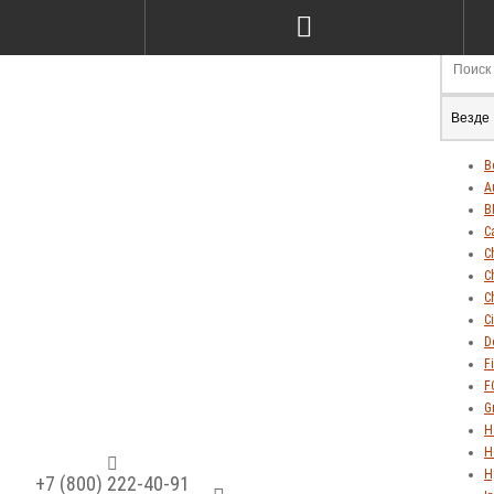
Везде
В
A
B
C
C
C
C
C
D
Fi
F
G
H
H
H
+7 (800) 222-40-91