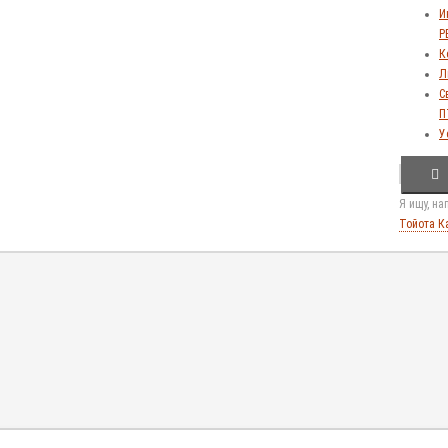
И
Р
К
Л
С
П
У
Я ищу, н
Тойота К