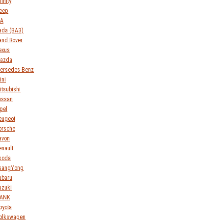
finity
eep
IA
ada (ВАЗ)
and Rover
exus
azda
ersedes-Benz
ini
itsubishi
issan
pel
eugeot
orsche
avon
enault
koda
sangYong
ubaru
uzuki
ANK
oyota
olkswagen