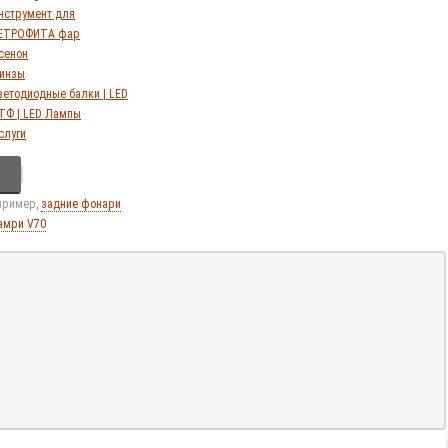
нструмент для
ЕТРОФИТА фар
сенон
инзы
ветодиодные балки | LED
ТФ | LED Лампы
слуги
апример,
задние фонари
амри V70