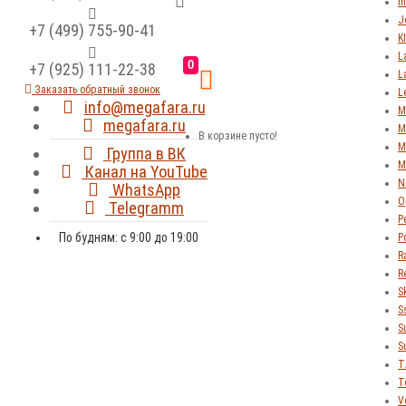
In
J
+7 (499) 755-90-41
K
L
0
+7 (925) 111-22-38
L
Заказать обратный звонок
L
info@megafara.ru
M
megafara.ru
M
В корзине пусто!
M
Группа в ВК
M
Канал на YouTube
N
WhatsApp
O
Telegramm
P
По будням: с 9:00 до 19:00
P
R
R
S
S
S
S
T
T
V