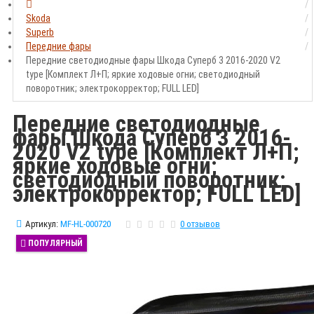
Skoda
Superb
Передние фары
Передние светодиодные фары Шкода Суперб 3 2016-2020 V2
type [Комплект Л+П; яркие ходовые огни; светодиодный
поворотник; электрокорректор; FULL LED]
Передние светодиодные
фары Шкода Суперб 3 2016-
2020 V2 type [Комплект Л+П;
яркие ходовые огни;
светодиодный поворотник;
электрокорректор; FULL LED]
Артикул:
MF-HL-000720
0 отзывов
ПОПУЛЯРНЫЙ