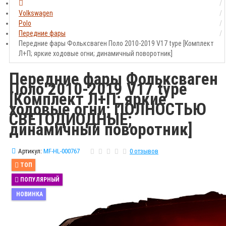
Volkswagen
Polo
Передние фары
Передние фары Фольксваген Поло 2010-2019 V17 type [Комплект
Л+П; яркие ходовые огни; динамичный поворотник]
Передние фары Фольксваген
Поло 2010-2019 V17 type
[Комплект Л+П; яркие
ходовые огни; ПОЛНОСТЬЮ
СВЕТОДИОДНЫЕ;
динамичный поворотник]
Артикул:
MF-HL-000767
0 отзывов
ТОП
ПОПУЛЯРНЫЙ
НОВИНКА