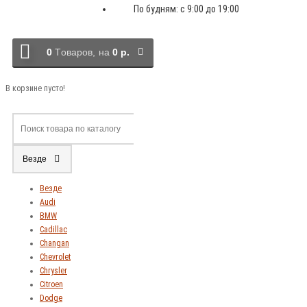
По будням: с 9:00 до 19:00
0
Tоваров,
на
0 р.
В корзине пусто!
Везде
Везде
Audi
BMW
Cadillac
Changan
Chevrolet
Chrysler
Citroen
Dodge