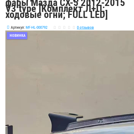
фары Мазда СХ-5 2012-2015
V3 type [Комплект Л+П;
ходовые огни; FULL LED]
Артикул:
MF-HL-000792
0 отзывов
НОВИНКА