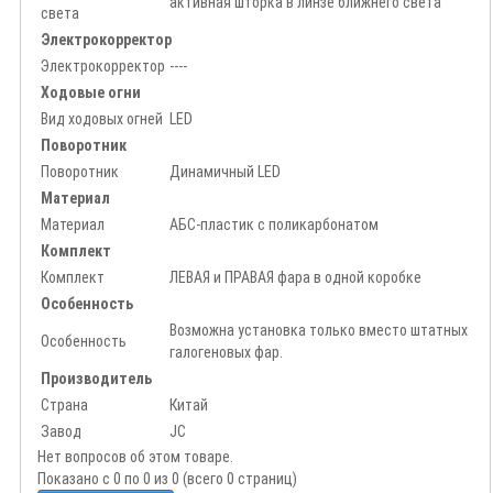
активная шторка в линзе ближнего света
света
Электрокорректор
Электрокорректор
----
Ходовые огни
Вид ходовых огней
LED
Поворотник
Поворотник
Динамичный LED
Материал
Материал
АБС-пластик с поликарбонатом
Комплект
Комплект
ЛЕВАЯ и ПРАВАЯ фара в одной коробке
Особенность
Возможна установка только вместо штатных
Особенность
галогеновых фар.
Производитель
Страна
Китай
Завод
JC
Нет вопросов об этом товаре.
Показано с 0 по 0 из 0 (всего 0 страниц)