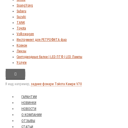
SsangYong
Subaru
Suzuki
TANK
Toyota
Volkswagen
Инструмент для РЕТРОФИТА фар
Ксенон
Линзы
Светодиодные балки | LED ПТФ | LED Лампы
Услуги
Я ищу, например,
задние фонари Тойота Камри V70
ГАРАНТИИ
НОВИНКИ
НОВОСТИ
О КОМПАНИИ
ОТЗЫВЫ
СТАТЬИ