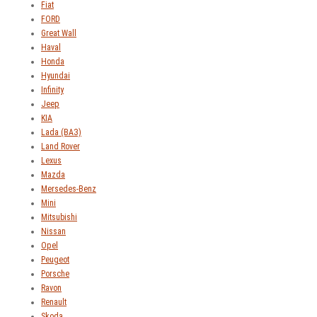
Fiat
FORD
Great Wall
Haval
Honda
Hyundai
Infinity
Jeep
KIA
Lada (ВАЗ)
Land Rover
Lexus
Mazda
Mersedes-Benz
Mini
Mitsubishi
Nissan
Opel
Peugeot
Porsche
Ravon
Renault
Skoda