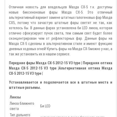
Отличная новость для владельцев Мазда СХ-5 т.к. доступны
новые биксеноновые фары Мазда СХ-5. Это отличный
альтернативный вариант замене штатных галогеновых фар Мазда
СХ5, потому что зачастую штатные фары светят не так, как
хотелось бы. В данных фарах установлена би LED линза, которая
отлично сфокусирует пучок света, тем самым свет будет более
сконцентрирован чем от рефлекторных фар. Данные фары на
Мазда СХ-5 сделаны в альтернативном стиле и имеют функцию
дневных ходовых огней! Купить фары на Мазда СХ-5можно у нас, а
так же установить их в нашем сервисе.
Передние фары Мазда СХ-5 2012-15 V3 type | Передняя оптика
Мазда СХ-5 2012-
15 V3 type
|
Альтернативная оптика Мазда
СХ-5 2012-
15 V3 type
|
Устанавливается и подключается все в штатные места и
штатные разъемы.
Линзы
Линза ближнего
Би LED
света
Тип дальнего