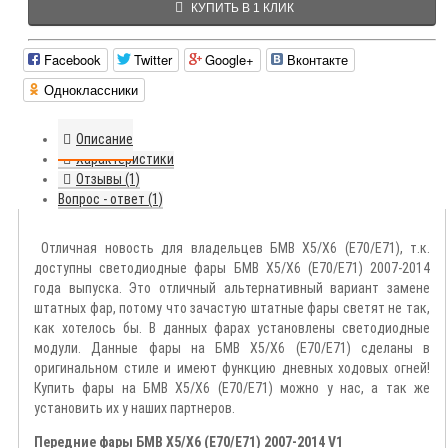
КУПИТЬ В 1 КЛИК
Facebook
Twitter
Google+
Вконтакте
Одноклассники
Описание
Характеристики
Отзывы (1)
Вопрос - ответ (1)
Отличная новость для владельцев БМВ Х5/Х6 (Е70/Е71), т.к.
доступны светодиодные фары БМВ Х5/Х6 (Е70/Е71) 2007-2014
года выпуска. Это отличный альтернативный вариант замене
штатных фар, потому что зачастую штатные фары светят не так,
как хотелось бы. В данных фарах установлены светодиодные
модули. Данные фары на БМВ Х5/Х6 (Е70/Е71) сделаны в
оригинальном стиле и имеют функцию дневных ходовых огней!
Купить фары на БМВ Х5/Х6 (Е70/Е71) можно у нас, а так же
установить их у наших партнеров.
Передние фары БМВ Х5/Х6 (Е70/Е71) 2007-2014 V1