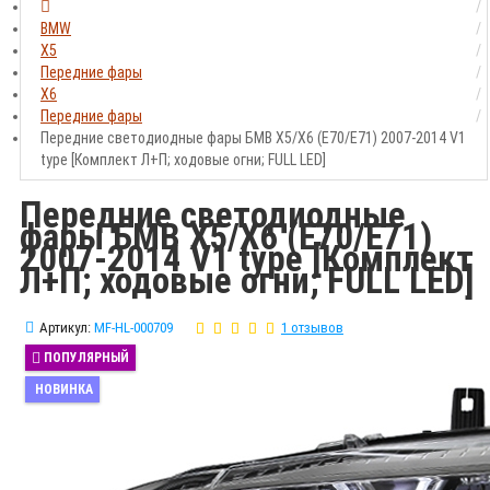
BMW
X5
Передние фары
X6
Передние фары
Передние светодиодные фары БМВ Х5/Х6 (Е70/Е71) 2007-2014 V1
type [Комплект Л+П; ходовые огни; FULL LED]
Передние светодиодные
фары БМВ Х5/Х6 (Е70/Е71)
2007-2014 V1 type [Комплект
Л+П; ходовые огни; FULL LED]
Артикул:
MF-HL-000709
1 отзывов
ПОПУЛЯРНЫЙ
НОВИНКА