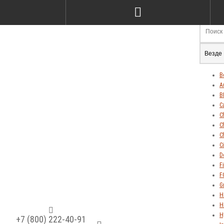
Везде
В
A
B
C
C
C
C
C
D
Fi
F
G
H
H
H
+7 (800) 222-40-91