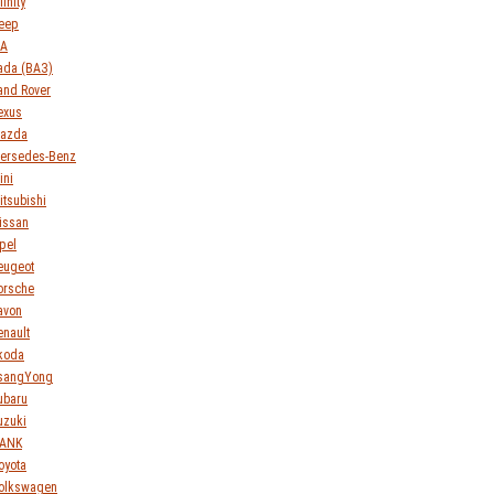
finity
eep
IA
ada (ВАЗ)
and Rover
exus
azda
ersedes-Benz
ini
itsubishi
issan
pel
eugeot
orsche
avon
enault
koda
sangYong
ubaru
uzuki
ANK
oyota
olkswagen