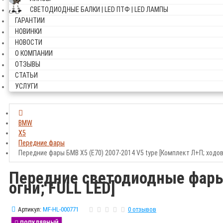
СВЕТОДИОДНЫЕ БАЛКИ | LED ПТФ | LED ЛАМПЫ
ГАРАНТИИ
НОВИНКИ
НОВОСТИ
О КОМПАНИИ
ОТЗЫВЫ
СТАТЬИ
УСЛУГИ
BMW
X5
Передние фары
Передние фары БМВ Х5 (Е70) 2007-2014 V5 type [Комплект Л+П; ходовы
Передние светодиодные фары 
огни; FULL LED]
Артикул:
MF-HL-000771
0 отзывов