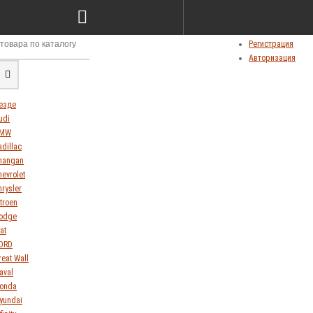
Сравнение товаров (0)
Мои закладки (0)
Личный кабинет
Регистрация
Авторизация
езде
udi
MW
adillac
hangan
hevrolet
hrysler
itroen
odge
at
ORD
reat Wall
aval
onda
yundai