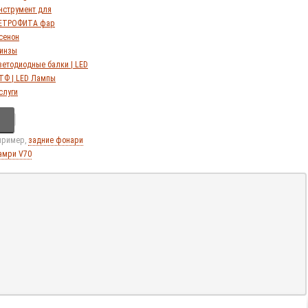
нструмент для
ЕТРОФИТА фар
сенон
инзы
ветодиодные балки | LED
ТФ | LED Лампы
слуги
апример,
задние фонари
амри V70