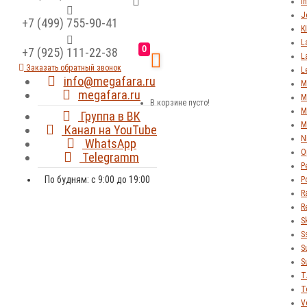
In
J
+7 (499) 755-90-41
K
L
0
+7 (925) 111-22-38
L
Заказать обратный звонок
L
info@megafara.ru
M
megafara.ru
M
В корзине пусто!
M
Группа в ВК
M
Канал на YouTube
N
WhatsApp
O
Telegramm
P
По будням: с 9:00 до 19:00
P
R
R
S
S
S
S
T
T
V