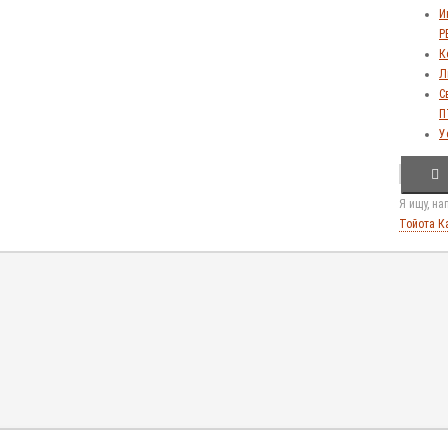
И
Р
К
Л
С
П
У
Я ищу, н
Тойота К