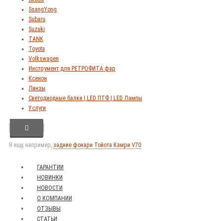
SsangYong
Subaru
Suzuki
TANK
Toyota
Volkswagen
Инструмент для РЕТРОФИТА фар
Ксенон
Линзы
Светодиодные балки | LED ПТФ | LED Лампы
Услуги
Я ищу, например,
задние фонари Тойота Камри V70
ГАРАНТИИ
НОВИНКИ
НОВОСТИ
О КОМПАНИИ
ОТЗЫВЫ
СТАТЬИ