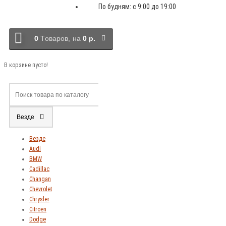
По будням: с 9:00 до 19:00
0
Tоваров,
на
0 р.
В корзине пусто!
Везде
Везде
Audi
BMW
Cadillac
Changan
Chevrolet
Chrysler
Citroen
Dodge