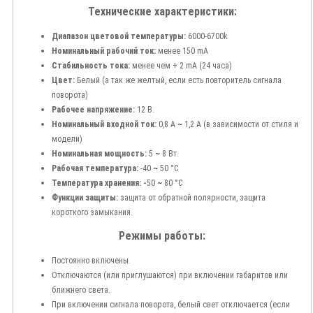
Технические характеристики:
Диапазон цветовой температуры:
6000-6700k
Номинальный рабочий ток:
менее 150 mA
Стабильность тока:
менее чем + 2 mA (24 часа)
Цвет:
Белый (а так же желтый, если есть повторитель сигнала
поворота)
Рабочее напряжение:
12 В.
Номинальный входной ток:
0,8 А
~
1,2 A (в зависимости от стиля и
модели)
Номинальная мощность:
5
~
8 Вт.
Рабочая температура:
-40
~
50 °С
Температура хранения: -
50
~
80 °С
Функции защиты:
защита от обратной полярности, защита
короткого замыкания.
Режимы работы:
Постоянно включены.
Отключаются (или приглушаются) при включении габаритов или
ближнего света.
При включении сигнала поворота, белый свет отключается (если