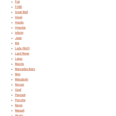
Fiat
FORD
Great Wall
Haval
Honda
Hyundai
Infinity
Jeep
KIA
Lada (ВАЗ)
Land Rover
Lexus
Mazda
Mersedes-Benz
Mini
Mitsubishi
Nissan
Opel
Peugeot
Porsche
Ravon
Renault
Skoda