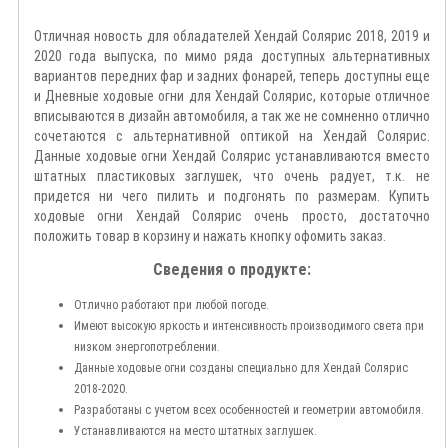
Отличная новость для обладателей Хендай Солярис 2018, 2019 и
2020 года выпуска, по мимо ряда доступных альтернативных
вариантов передних фар и задних фонарей, теперь доступны еще
и Дневные ходовые огни для Хендай
Солярис
, которые отличное
вписываются в дизайн автомобиля, а так же не сомненно отлично
сочетаются с альтернативной оптикой на Хендай
Солярис
.
Данные ходовые огни Хендай
Солярис
устанавливаются вместо
штатных пластиковых заглушек, что очень радует, т.к. не
придется ни чего пилить и подгонять по размерам. Купить
ходовые огни
Хендай Солярис
очень просто, достаточно
положить товар в корзину и нажать кнопку офомить заказ.
Сведения о продукте:
Отлично работают при любой погоде.
Имеют высокую яркость и интенсивность производимого света при
низком энергопотреблении.
Данные ходовые огни созданы специально для
Хендай Солярис
2018-2020
.
Разработаны с учетом всех особенностей и геометрии автомобиля.
Устанавливаются на место штатных заглушек.