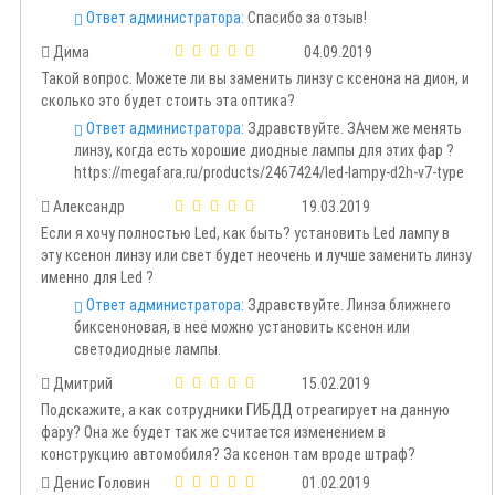
Ответ администратора:
Спасибо за отзыв!
Дима
04.09.2019
Такой вопрос. Можете ли вы заменить линзу с ксенона на дион, и
сколько это будет стоить эта оптика?
Ответ администратора:
Здравствуйте. ЗАчем же менять
линзу, когда есть хорошие диодные лампы для этих фар ?
https://megafara.ru/products/2467424/led-lampy-d2h-v7-type
Александр
19.03.2019
Если я хочу полностью Led, как быть? установить Led лампу в
эту ксенон линзу или свет будет неочень и лучше заменить линзу
именно для Led ?
Ответ администратора:
Здравствуйте. Линза ближнего
биксеноновая, в нее можно установить ксенон или
светодиодные лампы.
Дмитрий
15.02.2019
Подскажите, а как сотрудники ГИБДД отреагирует на данную
фару? Она же будет так же считается изменением в
конструкцию автомобиля? За ксенон там вроде штраф?
Денис Головин
01.02.2019