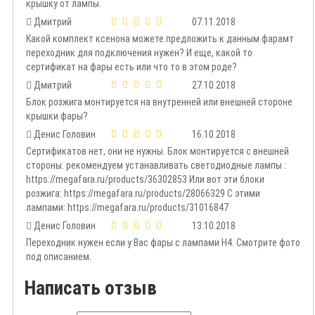
крышку от лампы.
Дмитрий
07.11.2018
Какой комплект ксенона можете предложить к данным фарамт
переходник для подключения нужен? И еще, какой то
сертификат на фары есть или что то в этом роде?
Дмитрий
27.10.2018
Блок розжига монтируется на внутренней или внешней стороне
крышки фары?
Денис Головин
16.10.2018
Сертификатов нет, они не нужны. Блок монтируется с внешней
стороны. рекомендуем устанавливать светодиодные лампы :
https://megafara.ru/products/36302853 Или вот эти блоки
розжига: https://megafara.ru/products/28066329 С этими
лампами: https://megafara.ru/products/31016847
Денис Головин
13.10.2018
Переходник нужен если у Вас фары с лампами Н4. Смотрите фото
под описанием.
Написать отзыв