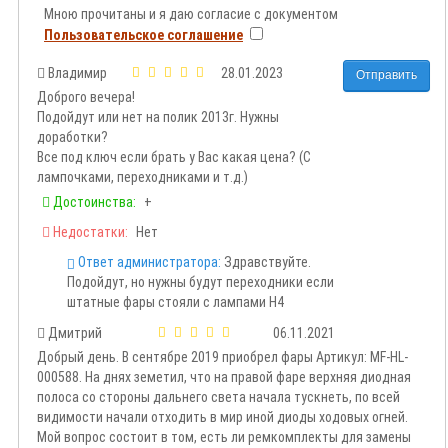
Мною прочитаны и я даю согласие с документом
Пользовательское соглашение
Владимир
28.01.2023
Отправить
Доброго вечера!
Подойдут или нет на полик 2013г. Нужны
доработки?
Все под ключ если брать у Вас какая цена? (С
лампочками, переходниками и т.д.)
Достоинства:
+
Недостатки:
Нет
Ответ администратора:
Здравствуйте.
Подойдут, но нужны будут переходники если
штатные фары стояли с лампами Н4
Дмитрий
06.11.2021
Добрый день. В сентябре 2019 приобрел фары Артикул: MF-HL-
000588. На днях земетил, что на правой фаре верхняя диодная
полоса со стороны дальнего света начала тускнеть, по всей
видимости начали отходить в мир иной диоды ходовых огней.
Мой вопрос состоит в том, есть ли ремкомплекты для замены