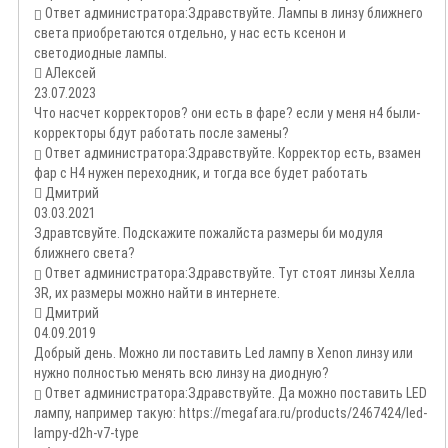
Ответ администратора:
Здравствуйте. Лампы в линзу ближнего
света приобретаются отдельно, у нас есть ксенон и
светодиодные лампы.
АЛексей
23.07.2023
Что насчет корректоров? они есть в фаре? если у меня н4 были-
корректоры бдут работать после замены?
Ответ администратора:
Здравствуйте. Корректор есть, взамен
фар с Н4 нужен переходник, и тогда все будет работать
Дмитрий
03.03.2021
Здравтсвуйте. Подскажите пожалйста размеры би модуля
ближнего света?
Ответ администратора:
Здравствуйте. Тут стоят линзы Хелла
3R, их размеры можно найти в интернете.
Дмитрий
04.09.2019
Добрый день. Можно ли поставить Led лампу в Xenon линзу или
нужно полностью менять всю линзу на диодную?
Ответ администратора:
Здравствуйте. Да можно поставить LED
лампу, например такую: https://megafara.ru/products/2467424/led-
lampy-d2h-v7-type