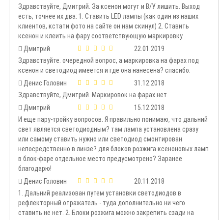
Здравствуйте, Дмитрий. За ксенон могут и В/У лишить. Выход
есть, точнее их два: 1. Ставить LED лампы (как один из наших
клиентов, кстати фото на сайте он нам скинул) 2. Ставить
ксенон и клеить на фару соответствующую маркировку.
Дмитрий
22.01.2019
Здравствуйте. очередной вопрос, а маркировка на фарах под
ксенон и светодиод имеется и где она нанесена? спасибо.
Денис Головин
31.12.2018
Здравствуйте, Дмитрий. Маркировок на фарах нет.
Дмитрий
15.12.2018
И еще пару-тройку вопросов. Я правильно понимаю, что дальний
свет является светодиодным? там лампа установлена сразу
или самому ставить нужно или светодиод смонтирован
непосредственно в линзе? для блоков розжига ксеноновых ламп
в блок-фаре отдельное место предусмотрено? Заранее
благодарю!
Денис Головин
20.11.2018
1. Дальний реализован путем установки светодиодов в
рефлекторный отражатель - туда дополнительно ни чего
ставить не нет. 2. Блоки розжига можно закрепить сзади на