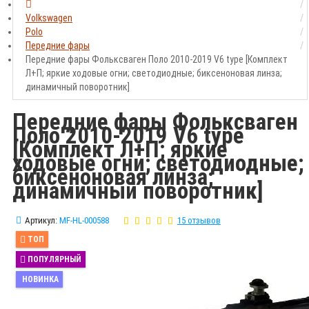
Volkswagen
Polo
Передние фары
Передние фары Фольксваген Поло 2010-2019 V6 type [Комплект
Л+П; яркие ходовые огни; светодиодные; биксеноновая линза;
динамичный поворотник]
Передние фары Фольксваген
Поло 2010-2019 V6 type
[Комплект Л+П; яркие
ходовые огни; светодиодные;
биксеноновая линза;
динамичный поворотник]
Артикул:
MF-HL-000588
15 отзывов
ТОП
ПОПУЛЯРНЫЙ
НОВИНКА