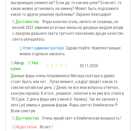
выгарающих элементов? Если да, то какова цена? Если нет, то
какие можно установить на замену? Может быть подскажите
какое то другое решение проблемы? Заранее благодарю!
Достоинства:
Фары конечно огонь, ничего не скажешь, но
весной 2021 заменил штатные линзы на диодные модули аозум
с лазером дальнего света третьего поколения, вроде качество
света улучщилось.
Ответ администратора:
Здравствуйте. Комплектующие
можно отдельно заказать
Айнур
Уже
05.11.2020
купил
Данные фары очень понравились! Месяца полтора я думал
стоит брать или нет... Пугал момент, а вдруг придёт какая то
совсем китайская дичь :) Денис на все мои вопросы отвечал ,
консультировал. В итоге , решился , оплатил и он уже все отвёз в
ТК Сдэк. 2 дня и фары уже у меня (г. Казань). Так же заказал у
него Led лампы к данным фарам. Фары светят бомбически !!!
Всем советую
Достоинства:
Очень яркий свет и бомбическая внешность !
Недостатки:
Их нет !