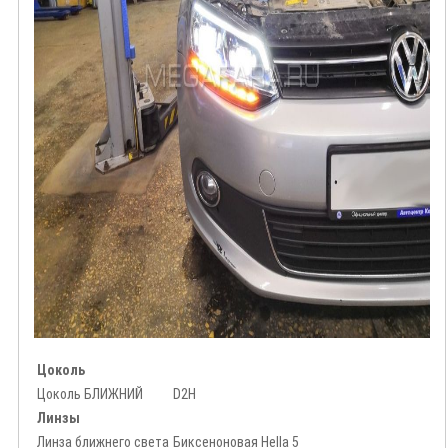
Цоколь
Цоколь БЛИЖНИЙ
D2H
Линзы
Линза ближнего света
Биксеноновая Hella 5