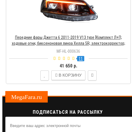
Передние фары Джетта 6 2011-2019 V13 type [Комплект Л+П;
ходовые огни; биксеноновая линза Хелла 5R; электрокорректор;
светодиодный поворотник]
MF-HL-000636
11
41 650 р.
В КОРЗИНУ
MegaFara.ru
ПОДПИСАТЬСЯ НА РАССЫЛКУ