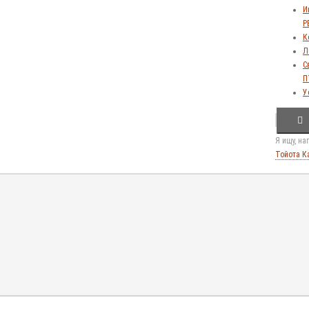
И
Р
К
Л
С
П
У
Я ищу, н
Тойота К