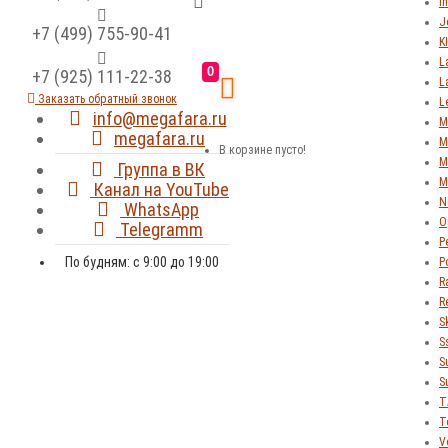
In
J
+7 (499) 755-90-41
K
L
0
+7 (925) 111-22-38
L
Заказать обратный звонок
L
info@megafara.ru
M
megafara.ru
M
В корзине пусто!
M
Группа в ВК
M
Канал на YouTube
N
WhatsApp
O
Telegramm
P
По будням: с 9:00 до 19:00
P
R
R
S
S
S
S
T
T
V