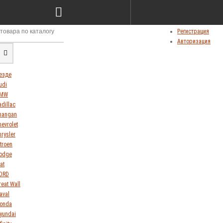
Сравнение товаров (0)
Мои закладки (0)
Личный кабинет
Регистрация
Авторизация
езде
udi
MW
adillac
hangan
hevrolet
hrysler
itroen
odge
at
ORD
reat Wall
aval
onda
yundai