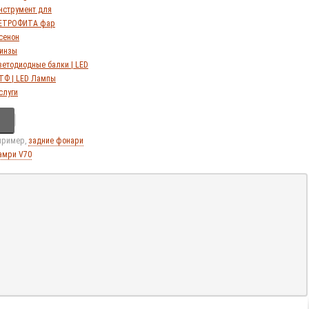
нструмент для
ЕТРОФИТА фар
сенон
инзы
ветодиодные балки | LED
ТФ | LED Лампы
слуги
апример,
задние фонари
амри V70