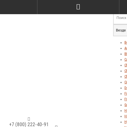
Везде
В
A
B
C
C
C
C
C
D
Fi
F
G
H
H
H
+7 (800) 222-40-91