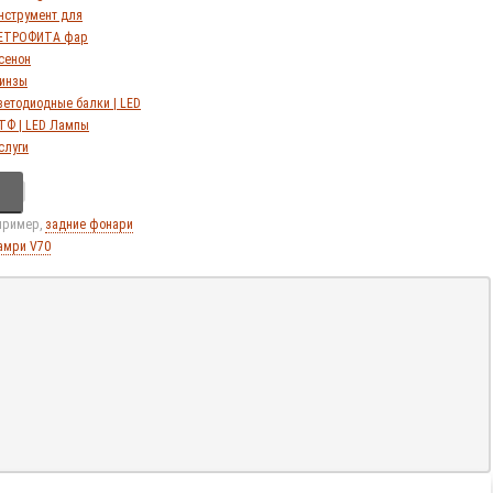
нструмент для
ЕТРОФИТА фар
сенон
инзы
ветодиодные балки | LED
ТФ | LED Лампы
слуги
апример,
задние фонари
амри V70