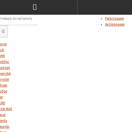
Сравнение товаров (0)
Мои закладки (0)
Личный кабинет
Регистрация
Авторизация
езде
udi
MW
adillac
hangan
hevrolet
hrysler
itroen
odge
at
ORD
reat Wall
aval
onda
yundai