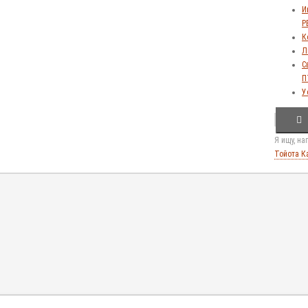
И
Р
К
Л
С
П
У
Я ищу, н
Тойота К