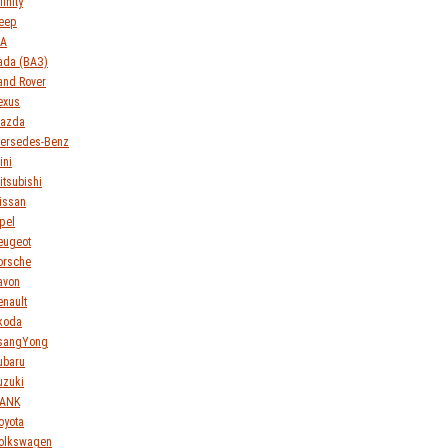
finity
eep
IA
ada (ВАЗ)
and Rover
exus
azda
ersedes-Benz
ini
itsubishi
issan
pel
eugeot
orsche
avon
enault
koda
sangYong
ubaru
uzuki
ANK
oyota
olkswagen