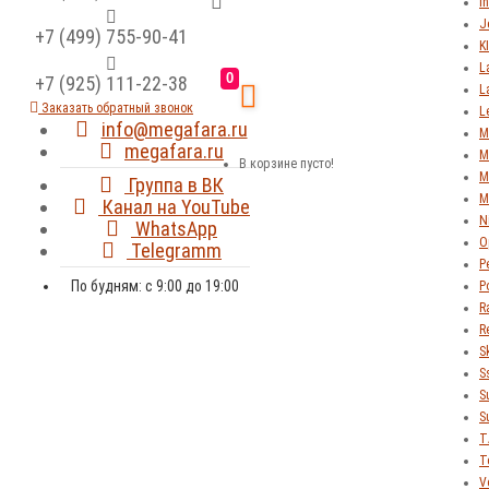
In
J
+7 (499) 755-90-41
K
L
0
+7 (925) 111-22-38
L
Заказать обратный звонок
L
info@megafara.ru
M
megafara.ru
M
В корзине пусто!
M
Группа в ВК
M
Канал на YouTube
N
WhatsApp
O
Telegramm
P
По будням: с 9:00 до 19:00
P
R
R
S
S
S
S
T
T
V