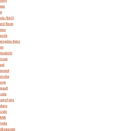
finity
eep
IA
ada (ВАЗ)
and Rover
exus
azda
ersedes-Benz
ini
itsubishi
issan
pel
eugeot
orsche
avon
enault
koda
sangYong
ubaru
uzuki
ANK
oyota
olkswagen