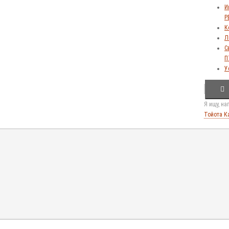
И
Р
К
Л
С
П
У
Я ищу, н
Тойота К