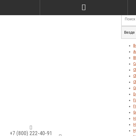
Везде
В
A
B
C
C
C
C
C
D
Fi
F
G
H
H
H
+7 (800) 222-40-91