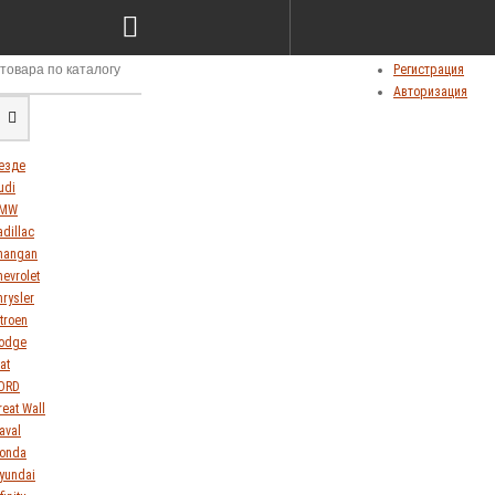
Сравнение товаров (0)
Мои закладки (0)
Личный кабинет
Регистрация
Авторизация
езде
udi
MW
adillac
hangan
hevrolet
hrysler
itroen
odge
at
ORD
reat Wall
aval
onda
yundai