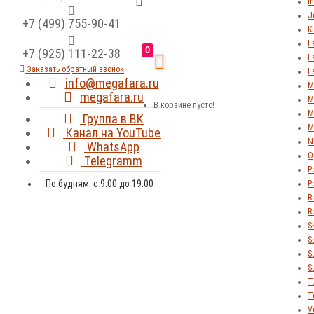
In
J
+7 (499) 755-90-41
K
L
0
+7 (925) 111-22-38
L
Заказать обратный звонок
L
info@megafara.ru
M
megafara.ru
M
В корзине пусто!
M
Группа в ВК
M
Канал на YouTube
N
WhatsApp
O
Telegramm
P
По будням: с 9:00 до 19:00
P
R
R
S
S
S
S
T
T
V