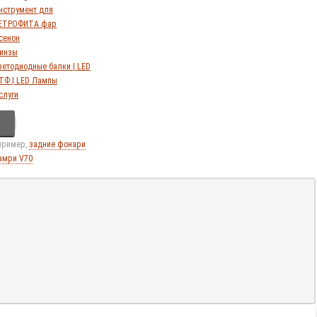
нструмент для
ЕТРОФИТА фар
сенон
инзы
ветодиодные балки | LED
ТФ | LED Лампы
слуги
апример,
задние фонари
амри V70